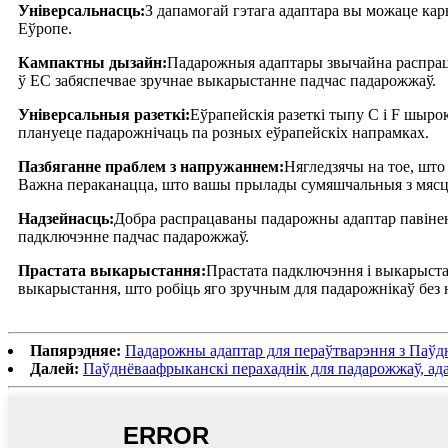
Універсальнасць:
З дапамогай гэтага адаптара вы можаце кар
Еўропе.
Кампактны дызайн:
Падарожныя адаптары звычайна распраца
ў ЕС забяспечвае зручнае выкарыстанне падчас падарожжаў.
Універсальныя разеткі:
Еўрапейскія разеткі тыпу C і F шыр
плануеце падарожнічаць па розных еўрапейскіх напрамках.
Пазбяганне праблем з напружаннем:
Нягледзячы на ​​тое, ш
Важна пераканацца, што вашы прылады сумяшчальныя з мясцо
Надзейнасць:
Добра распрацаваны падарожны адаптар павінен
падключэнне падчас падарожжаў.
Прастата выкарыстання:
Прастата падключэння і выкарыста
выкарыстання, што робіць яго зручным для падарожнікаў без 
Папярэдняе:
Падарожны адаптар для пераўтварэння з Паўднё
Далей:
Паўднёваафрыканскі перахаднік для падарожжаў, ада