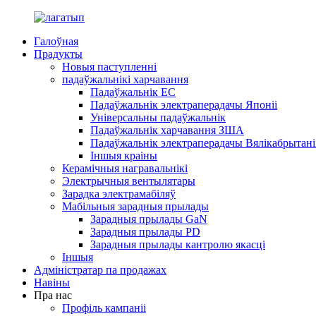
Галоўная
Прадукты
Новыя паступленні
падаўжальнікі харчавання
Падаўжальнік ЕС
Падаўжальнік электраперадачы Японіі
Універсальны падаўжальнік
Падаўжальнік харчавання ЗША
Падаўжальнік электраперадачы Вялікабрытані
Іншыя краіны
Керамічныя награвальнікі
Электрычныя вентылятары
Зарадка электрамабіляў
Мабільныя зарадныя прылады
Зарадныя прылады GaN
Зарадныя прылады PD
Зарадныя прылады кантролю якасці
Іншыя
Адміністратар па продажах
Навіны
Пра нас
Профіль кампаніі