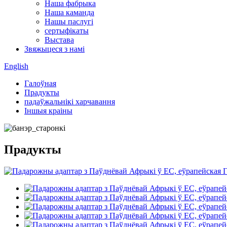
Наша фабрыка
Наша каманда
Нашы паслугі
сертыфікаты
Выстава
Звяжыцеся з намі
English
Галоўная
Прадукты
падаўжальнікі харчавання
Іншыя краіны
Прадукты