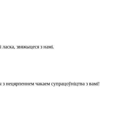
ласка, звяжыцеся з намі.
 з нецярпеннем чакаем супрацоўніцтва з вамі!