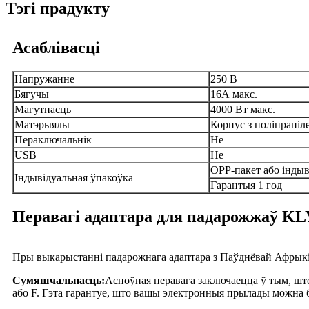
Тэгі прадукту
Асаблівасці
Напружанне
250 В
Бягучы
16А макс.
Магутнасць
4000 Вт макс.
Матэрыялы
Корпус з поліпрапіл
Пераключальнік
Не
USB
Не
OPP-пакет або інды
Індывідуальная ўпакоўка
Гарантыя 1 год
Перавагі адаптара для падарожжаў KL
Пры выкарыстанні падарожнага адаптара з Паўднёвай Афрыкі 
Сумяшчальнасць:
Асноўная перавага заключаецца ў тым, што
або F. Гэта гарантуе, што вашы электронныя прылады можна б