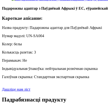
Падарожны адаптар з Паўднёвай Афрыкі ў ЕС, еўрапейскай Г
Кароткае апісанне:
Назва прадукту: Падарожны адаптар для Паўднёвай Афрыкі
Нумар мадэлі: UN-SA004
Колер: белы
Колькасць разетак: 3
Перамыкач: Не
Індывідуальная ўпакоўка: нейтральная рознічная скрынка
Галоўная скрынка: Стандартная экспартная скрынка
Дашліце нам ліст
Падрабязнасці прадукту