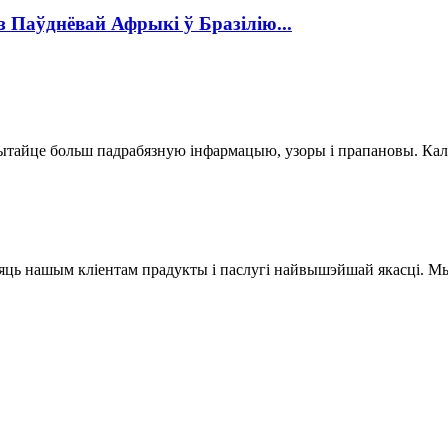
 Паўднёвай Афрыкі ў Бразілію...
тайце больш падрабязную інфармацыю, узоры і прапановы. Калі 
яць нашым кліентам прадукты і паслугі найвышэйшай якасці. Мы