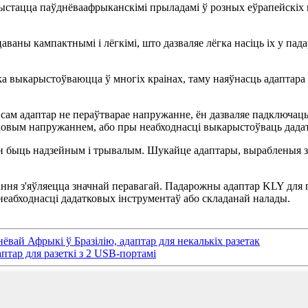
ыстацца паўднёваафрыканскімі прыладамі ў розных еўрапейскіх к
ваны кампактнымі і лёгкімі, што дазваляе лёгка насіць іх у п
ока выкарыстоўваюцца ў многіх краінах, таму наяўнасць адаптар
то сам адаптар не пераўтварае напружанне, ён дазваляе падключа
вым напружаннем, або пры неабходнасці выкарыстоўваць дадат
 быць надзейным і трывалым. Шукайце адаптары, вырабленыя з я
ння з'яўляецца значнай перавагай. Падарожны адаптар KLY для 
неабходнасці дадатковых інструментаў або складанай налады.
вай Афрыкі ў Бразілію, адаптар для некалькіх разетак
птар для разеткі з 2 USB-портамі