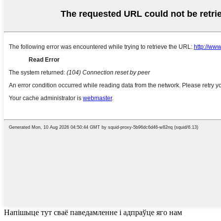
Напішыце тут сваё паведамленне і адпраўце яго нам