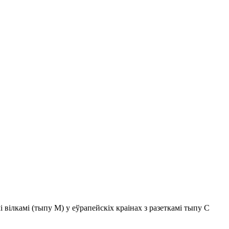
вілкамі (тыпу M) у еўрапейскіх краінах з разеткамі тыпу C