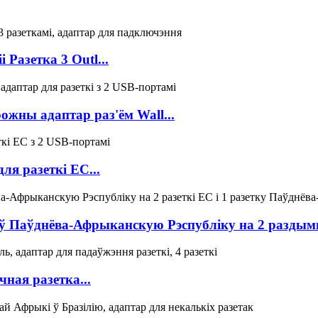
Разетка 3 Outl...
жны адаптар раз'ём Wall...
я разеткі ЕС...
ў Паўднёва-Афрыканскую Рэспубліку на 2 раздымы
ная разетка...