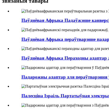
звязаныя тавары
Паўднёвая Афрыка Падаўжэнне канверсіі 
Паўднёвая Афрыка пераўтварэнне падаро
Паўднёвая Афрыка Пераходны адаптар дл
Падарожны адаптар для пераўтварэння 
Палесціна Ізраіль Партатыўная электрыч