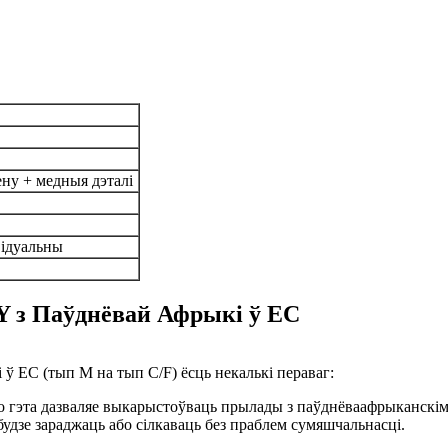
ену + медныя дэталі
відуальны
Y з Паўднёвай Афрыкі ў ЕС
ў ЕС (тып M на тып C/F) ёсць некалькі пераваг:
 гэта дазваляе выкарыстоўваць прылады з паўднёваафрыканскімі 
удзе зараджаць або сілкаваць без праблем сумяшчальнасці.