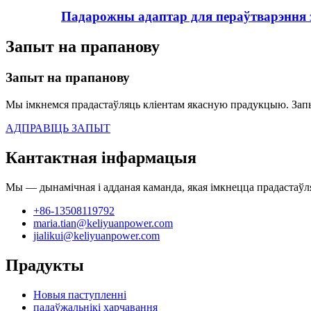
Падарожны адаптар для пераўтварэння з
Запыт на прапанову
Запыт на прапанову
Мы імкнемся прадастаўляць кліентам якасную прадукцыю. Запы
АДПРАВІЦЬ ЗАПЫТ
Кантактная інфармацыя
Мы — дынамічная і адданая каманда, якая імкнецца прадастаўл
+86-13508119792
maria.tian@keliyuanpower.com
jialikui@keliyuanpower.com
Прадукты
Новыя паступленні
падаўжальнікі харчавання