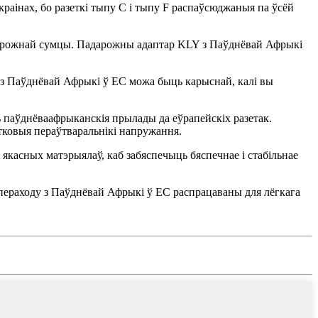
раінах, бо разеткі тыпу C і тыпу F распаўсюджаныя па ўсёй
адарожнай сумцы. Падарожны адаптар KLY з Паўднёвай Афрыкі
а з Паўднёвай Афрыкі ў ЕС можа быць карыснай, калі вы
ць паўднёваафрыканскія прылады да еўрапейскіх разетак.
ковыя пераўтваральнікі напружання.
касных матэрыялаў, каб забяспечыць бяспечнае і стабільнае
пераходу з Паўднёвай Афрыкі ў ЕС распрацаваны для лёгкага