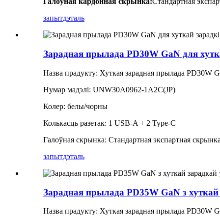
Галоўная кардонная скрынка:
Стандартная экспар
запыт
дэталь
Зарадная прылада PD30W GaN для хуткай
Назва прадукту: Хуткая зарадная прылада PD30W 
Нумар мадэлі: UNW30A0962-1A2C(JP)
Колер: белы/чорны
Колькасць разетак: 1 USB-A + 2 Type-C
Галоўная скрынка: Стандартная экспартная скрынк
запыт
дэталь
Зарадная прылада PD35W GaN з хуткай 
Назва прадукту: Хуткая зарадная прылада PD30W 