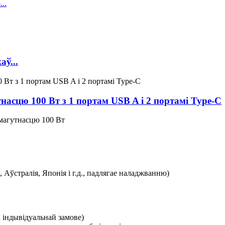
ў...
асцю 100 Вт з 1 портам USB A і 2 портамі Type-C
магутнасцю 100 Вт
 Аўстралія, Японія і г.д., падлягае наладжванню)
а індывідуальнай замове)