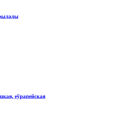
прылады
цкая, еўрапейская