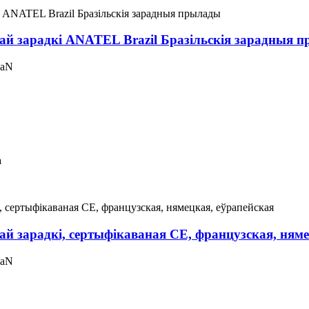
й зарадкі ANATEL Brazil Бразільскія зарадныя 
GaN
а
 зарадкі, сертыфікаваная CE, французская, няме
GaN