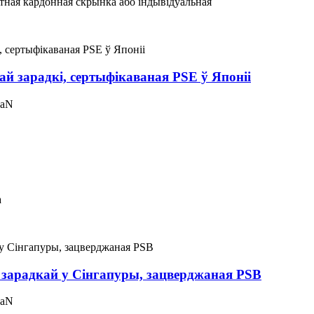
тная кардонная скрынка або індывідуальная
 зарадкі, сертыфікаваная PSE ў Японіі
GaN
а
зарадкай у Сінгапуры, зацверджаная PSB
GaN