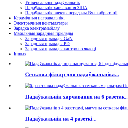
Універсальны падаўжальнік
Падаўжальнік харчавання ЗША
Падаўжальнік электраперадачы Вялікабрытаніі
Керамічныя награвальнікі
Электрычныя вентылятары
Зарадка электрамабіляў
Мабільныя зарадныя прылады
Зарадныя прылады GaN
Зарадныя прылады PD
Зарадныя прылады кантролю якасці
Іншыя
Сеткавы фільтр для падаўжальніка...
Падаўжальнік харчавання на 6 разетак..
Падаўжальнік на 4 разеткі...