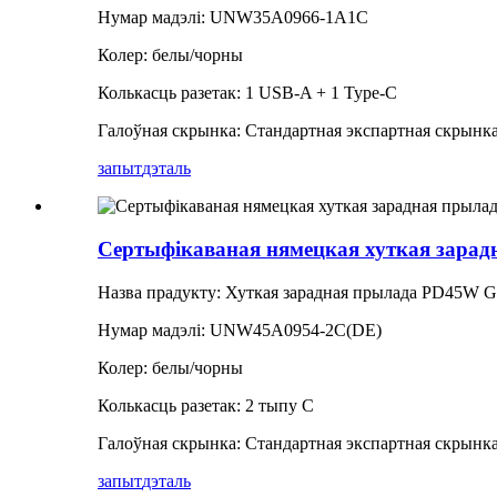
Нумар мадэлі: UNW35A0966-1A1C
Колер: белы/чорны
Колькасць разетак: 1 USB-A + 1 Type-C
Галоўная скрынка: Стандартная экспартная скрынк
запыт
дэталь
Сертыфікаваная нямецкая хуткая зарадн
Назва прадукту: Хуткая зарадная прылада PD45W 
Нумар мадэлі: UNW45A0954-2C(DE)
Колер: белы/чорны
Колькасць разетак: 2 тыпу C
Галоўная скрынка: Стандартная экспартная скрынк
запыт
дэталь