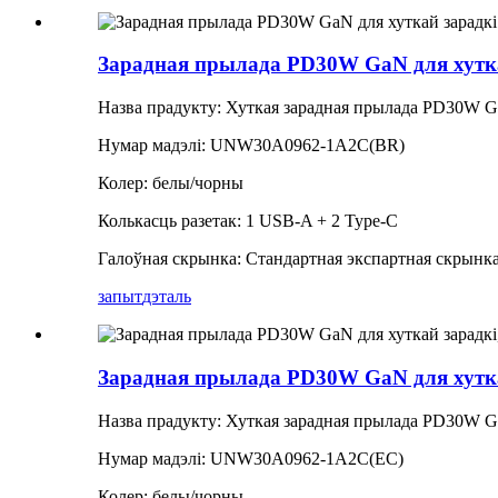
Зарадная прылада PD30W GaN для хутка
Назва прадукту: Хуткая зарадная прылада PD30W 
Нумар мадэлі: UNW30A0962-1A2C(BR)
Колер: белы/чорны
Колькасць разетак: 1 USB-A + 2 Type-C
Галоўная скрынка: Стандартная экспартная скрынк
запыт
дэталь
Зарадная прылада PD30W GaN для хуткай
Назва прадукту: Хуткая зарадная прылада PD30W 
Нумар мадэлі: UNW30A0962-1A2C(ЕС)
Колер: белы/чорны