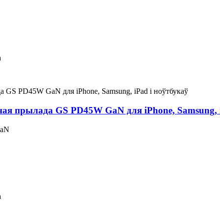
а
ая прылада GS PD45W GaN для iPhone, Samsung, i
GaN
а