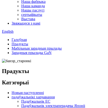
Наша фабрыка
Наша каманда
Нашы паслугі
сертыфікаты
Выстава
Звяжыцеся з намі
English
Галоўная
Прадукты
Мабільныя зарадныя прылады
Зарадныя прылады GaN
Прадукты
Катэгорыі
Новыя паступленні
падаўжальнікі харчавання
Падаўжальнік ЕС
Падаўжальнік электраперадачы Японіі