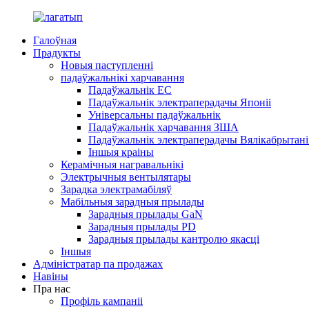
Галоўная
Прадукты
Новыя паступленні
падаўжальнікі харчавання
Падаўжальнік ЕС
Падаўжальнік электраперадачы Японіі
Універсальны падаўжальнік
Падаўжальнік харчавання ЗША
Падаўжальнік электраперадачы Вялікабрытані
Іншыя краіны
Керамічныя награвальнікі
Электрычныя вентылятары
Зарадка электрамабіляў
Мабільныя зарадныя прылады
Зарадныя прылады GaN
Зарадныя прылады PD
Зарадныя прылады кантролю якасці
Іншыя
Адміністратар па продажах
Навіны
Пра нас
Профіль кампаніі