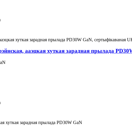
а
ахрэйнская, ааэцкая хуткая зарадная прылада PD
GaN
а