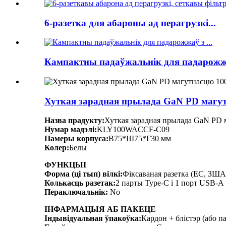
6-разетка для абароны ад перагрузкі...
Кампактны падаўжальнік для падарожжа
Хуткая зарадная прылада GaN PD магутн
Назва прадукту:
Хуткая зарадная прылада GaN PD 
Нумар мадэлі:
KLY100WACCF-C09
Памеры корпуса:
В75*Ш75*Г30 мм
Колер:
Белы
ФУНКЦЫІ
Форма (ці тып) вілкі:
Фіксаваная разетка (ЕС, ЗША,
Колькасць разетак:
2 парты Type-C і 1 порт USB-A
Пераключальнік:
No
ІНФАРМАЦЫЯ АБ ПАКЕЦЕ
Індывідуальная ўпакоўка:
Кардон + блістэр (або п