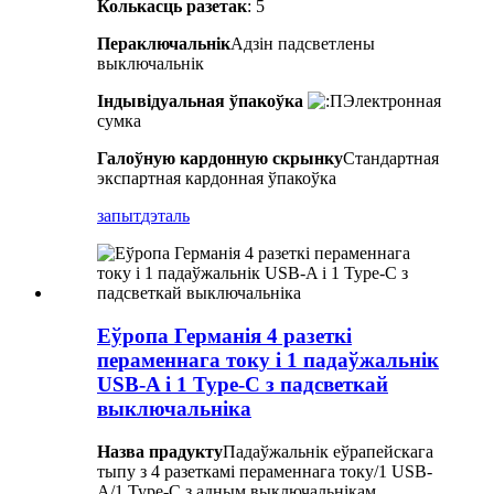
Колькасць разетак
: 5
Пераключальнік
Адзін падсветлены
выключальнік
Індывідуальная ўпакоўка
Электронная
сумка
Галоўную кардонную скрынку
Стандартная
экспартная кардонная ўпакоўка
запыт
дэталь
Еўропа Германія 4 разеткі
пераменнага току і 1 падаўжальнік
USB-A і 1 Type-C з падсветкай
выключальніка
Назва прадукту
Падаўжальнік еўрапейскага
тыпу з 4 разеткамі пераменнага току/1 USB-
A/1 Type-C з адным выключальнікам