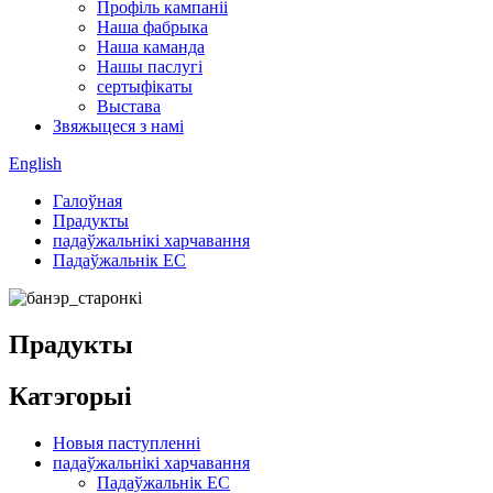
Профіль кампаніі
Наша фабрыка
Наша каманда
Нашы паслугі
сертыфікаты
Выстава
Звяжыцеся з намі
English
Галоўная
Прадукты
падаўжальнікі харчавання
Падаўжальнік ЕС
Прадукты
Катэгорыі
Новыя паступленні
падаўжальнікі харчавання
Падаўжальнік ЕС