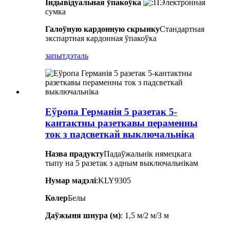
Індывідуальная ўпакоўка
Электронная
сумка
Галоўную кардонную скрынку
Стандартная
экспартная кардонная ўпакоўка
запыт
дэталь
Еўропа Германія 5 разетак 5-
кантактны разеткавы пераменны
ток з падсветкай выключальніка
Назва прадукту
Падаўжальнік нямецкага
тыпу на 5 разетак з адным выключальнікам
Нумар мадэлі
:KLY9305
Колер
Белы
Даўжыня шнура (м)
: 1,5 м/2 м/3 м