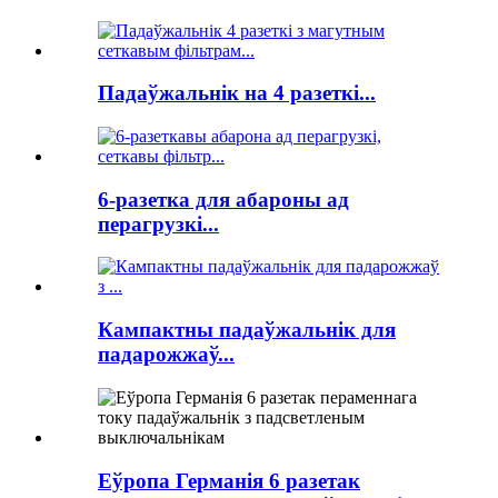
Падаўжальнік на 4 разеткі...
6-разетка для абароны ад
перагрузкі...
Кампактны падаўжальнік для
падарожжаў...
Еўропа Германія 6 разетак