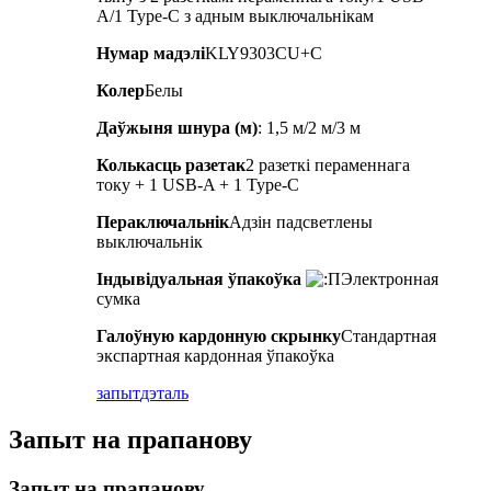
A/1 Type-C з адным выключальнікам
Нумар мадэлі
KLY9303CU+C
Колер
Белы
Даўжыня шнура (м)
: 1,5 м/2 м/3 м
Колькасць разетак
2 разеткі пераменнага
току + 1 USB-A + 1 Type-C
Пераключальнік
Адзін падсветлены
выключальнік
Індывідуальная ўпакоўка
Электронная
сумка
Галоўную кардонную скрынку
Стандартная
экспартная кардонная ўпакоўка
запыт
дэталь
Запыт на прапанову
Запыт на прапанову