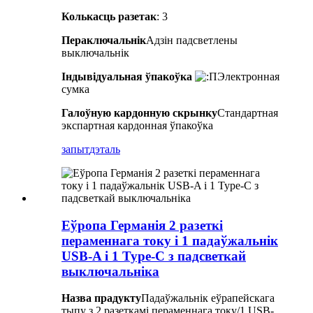
Колькасць разетак
: 3
Пераключальнік
Адзін падсветлены
выключальнік
Індывідуальная ўпакоўка
Электронная
сумка
Галоўную кардонную скрынку
Стандартная
экспартная кардонная ўпакоўка
запыт
дэталь
Еўропа Германія 2 разеткі
пераменнага току і 1 падаўжальнік
USB-A і 1 Type-C з падсветкай
выключальніка
Назва прадукту
Падаўжальнік еўрапейскага
тыпу з 2 разеткамі пераменнага току/1 USB-