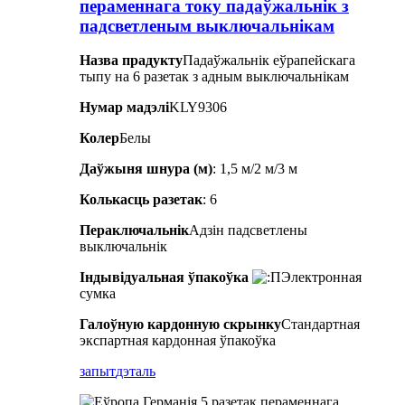
пераменнага току падаўжальнік з
падсветленым выключальнікам
Назва прадукту
Падаўжальнік еўрапейскага
тыпу на 6 разетак з адным выключальнікам
Нумар мадэлі
KLY9306
Колер
Белы
Даўжыня шнура (м)
: 1,5 м/2 м/3 м
Колькасць разетак
: 6
Пераключальнік
Адзін падсветлены
выключальнік
Індывідуальная ўпакоўка
Электронная
сумка
Галоўную кардонную скрынку
Стандартная
экспартная кардонная ўпакоўка
запыт
дэталь