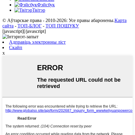
Фэйсбук
Твітэр
© Аўтарскае права - 2010-2026: Усе правы абаронены.
Карта
сайта
-
ТОП-БЛОГ
-
ТОП ПОШУКУ
[javascript]
[/javascript]
Адправіць электронны ліст
Скайп
x