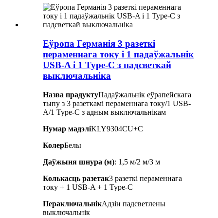
Еўропа Германія 3 разеткі
пераменнага току і 1 падаўжальнік
USB-A і 1 Type-C з падсветкай
выключальніка
Назва прадукту
Падаўжальнік еўрапейскага
тыпу з 3 разеткамі пераменнага току/1 USB-
A/1 Type-C з адным выключальнікам
Нумар мадэлі
KLY9304CU+C
Колер
Белы
Даўжыня шнура (м)
: 1,5 м/2 м/3 м
Колькасць разетак
3 разеткі пераменнага
току + 1 USB-A + 1 Type-C
Пераключальнік
Адзін падсветлены
выключальнік