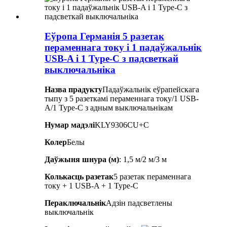
Еўропа Германія 5 разетак
пераменнага току і 1 падаўжальнік
USB-A і 1 Type-C з падсветкай
выключальніка
Назва прадукту
Падаўжальнік еўрапейскага
тыпу з 5 разеткамі пераменнага току/1 USB-
A/1 Type-C з адным выключальнікам
Нумар мадэлі
KLY9306CU+C
Колер
Белы
Даўжыня шнура (м)
: 1,5 м/2 м/3 м
Колькасць разетак
5 разетак пераменнага
току + 1 USB-A + 1 Type-C
Пераключальнік
Адзін падсветлены
выключальнік