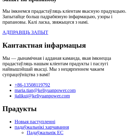
Мы імкнемся прадастаўляць кліентам якасную прадукцыю.
Запытайце больш падрабязную інфармацыю, узоры і
прапановы. Калі ласка, звяжыцеся з намі.
АДПРАВІЦЬ ЗАПЫТ
Кантактная інфармацыя
Мы — дынамічная і адданая каманда, якая імкнецца
прадастаўляць нашым кліентам прадукты і паслугі
найвышэйшай якасці. Мы з нецярпеннем чакаем
супрацоўніцтва з вамі!
+86-13508119792
maria.tian@keliyuanpower.com
jialikui@keliyuanpower.com
Прадукты
Новыя паступленні
падаўжальнікі харчавання
Падаўжальнік ЕС