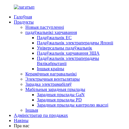
Галоўная
Прадукты
Новыя паступленні
падаўжальнікі харчавання
Падаўжальнік ЕС
Падаўжальнік электраперадачы Японіі
Універсальны падаўжальнік
Падаўжальнік харчавання ЗША
Падаўжальнік электраперадачы
Вялікабрытаніі
Іншыя краіны
Керамічныя награвальнікі
Электрычныя вентылятары
Зарадка электрамабіляў
Мабільныя зарадныя прылады
Зарадныя прылады GaN
Зарадныя прылады PD
Зарадныя прылады кантролю якасці
Іншыя
Адміністратар па продажах
Навіны
Пра нас