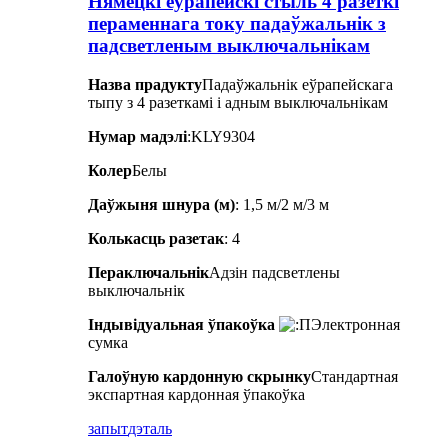
Нямецкі еўрапейскі стыль 4 разеткі
пераменнага току падаўжальнік з
падсветленым выключальнікам
Назва прадукту
Падаўжальнік еўрапейскага
тыпу з 4 разеткамі і адным выключальнікам
Нумар мадэлі
:KLY9304
Колер
Белы
Даўжыня шнура (м)
: 1,5 м/2 м/3 м
Колькасць разетак
: 4
Пераключальнік
Адзін падсветлены
выключальнік
Індывідуальная ўпакоўка
Электронная
сумка
Галоўную кардонную скрынку
Стандартная
экспартная кардонная ўпакоўка
запыт
дэталь