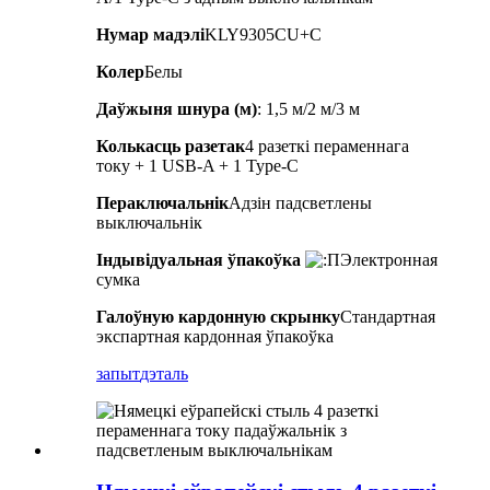
Нумар мадэлі
KLY9305CU+C
Колер
Белы
Даўжыня шнура (м)
: 1,5 м/2 м/3 м
Колькасць разетак
4 разеткі пераменнага
току + 1 USB-A + 1 Type-C
Пераключальнік
Адзін падсветлены
выключальнік
Індывідуальная ўпакоўка
Электронная
сумка
Галоўную кардонную скрынку
Стандартная
экспартная кардонная ўпакоўка
запыт
дэталь