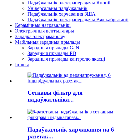
Падаўжальнік электраперадачы Японіі
Універсальны падаўжальнік
Падаўжальнік харчавання ЗША
Падаўжальнік электраперадачы Вялікабрытаніі
Керамічныя награвальнікі
Электрычныя вентылятары
Зарадка электрамабіляў
Мабільныя зарадныя прылады
Зарадныя прылады GaN
Зарадныя прылады PD
Зарадныя прылады кантролю якасці
Іншыя
Сеткавы фільтр для
падаўжальніка...
Падаўжальнік харчавання на 6
разетак...