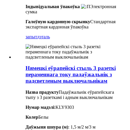
Індывідуальная ўпакоўка
Электронная
сумка
Галоўную кардонную скрынку
Стандартная
экспартная кардонная ўпакоўка
запыт
дэталь
Нямецкі еўрапейскі стыль 3 разеткі
пераменнага току падаўжальнік з
падсветленым выключальнікам
Назва прадукту
Падаўжальнік еўрапейскага
тыпу з 3 разеткамі і адным выключальнікам
Нумар мадэлі
:KLY9303
Колер
Белы
Даўжыня шнура (м)
: 1,5 м/2 м/3 м