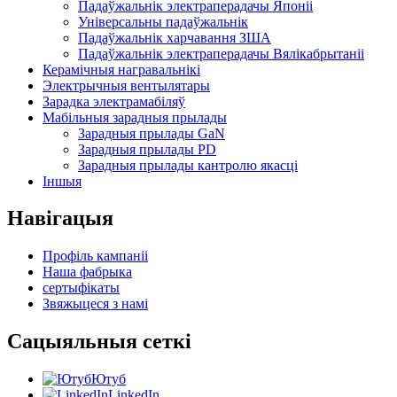
Падаўжальнік электраперадачы Японіі
Універсальны падаўжальнік
Падаўжальнік харчавання ЗША
Падаўжальнік электраперадачы Вялікабрытаніі
Керамічныя награвальнікі
Электрычныя вентылятары
Зарадка электрамабіляў
Мабільныя зарадныя прылады
Зарадныя прылады GaN
Зарадныя прылады PD
Зарадныя прылады кантролю якасці
Іншыя
Навігацыя
Профіль кампаніі
Наша фабрыка
сертыфікаты
Звяжыцеся з намі
Сацыяльныя сеткі
Ютуб
LinkedIn