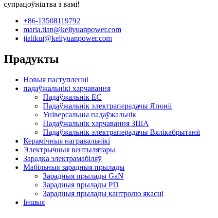
супрацоўніцтва з вамі!
+86-13508119792
maria.tian@keliyuanpower.com
jialikui@keliyuanpower.com
Прадукты
Новыя паступленні
падаўжальнікі харчавання
Падаўжальнік ЕС
Падаўжальнік электраперадачы Японіі
Універсальны падаўжальнік
Падаўжальнік харчавання ЗША
Падаўжальнік электраперадачы Вялікабрытаніі
Керамічныя награвальнікі
Электрычныя вентылятары
Зарадка электрамабіляў
Мабільныя зарадныя прылады
Зарадныя прылады GaN
Зарадныя прылады PD
Зарадныя прылады кантролю якасці
Іншыя