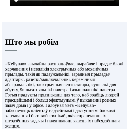
Што мы робім
«Keliyuan» звычайна распрацоўвае, вырабляе і прадае блокі
харчавання і невялікія электрычныя або механічныя
прылады, такія як падаўжальнікі, зарадныя прылады/
адаптары, разеткі/выключальнікі, керамічныя
абагравальнікі, электрычныя вентылятары, сушылкі для
абутку, ўвільгатняльнікі паветра і ачышчальнікі паветра.
Гэтыя прадукты прызначаны для таго, каб зрабіць людзей
прасцейшымі і больш эфектыўнымі ў выкананні розных
задач дома і ў офісе. Галоўная мэта «Keliyuan» —
забяспечыць кліентаў надзейнымі і даступнымі блокамі
харчавання і бытавой тэхнікай, якія спрашчаюць іх
штодзённыя задачы і паляпшаюць якасць іх паўсядзённага
жыцця.