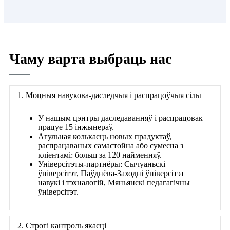
Чаму варта выбраць нас
1. Моцныя навукова-даследчыя і распрацоўчыя сілы
У нашым цэнтры даследаванняў і распрацовак
працуе 15 інжынераў.
Агульная колькасць новых прадуктаў,
распрацаваных самастойна або сумесна з
кліентамі: больш за 120 найменняў.
Універсітэты-партнёры: Сычуаньскі
ўніверсітэт, Паўднёва-Заходні ўніверсітэт
навукі і тэхналогій, Мяньянскі педагагічны
ўніверсітэт.
2. Строгі кантроль якасці