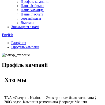
Профіль кампаніі
Наша фабрыка
Наша каманда
Нашы паслугі
сертыфікаты
Выстава
Звяжыцеся з намі
English
Галоўная
Профіль кампаніі
Профіль кампаніі
Хто мы
ТАА «Сычуань Кэліюань Электроніка» было заснавана ў
2003 годзе. Кампанія размешчана ў горадзе Мяньян