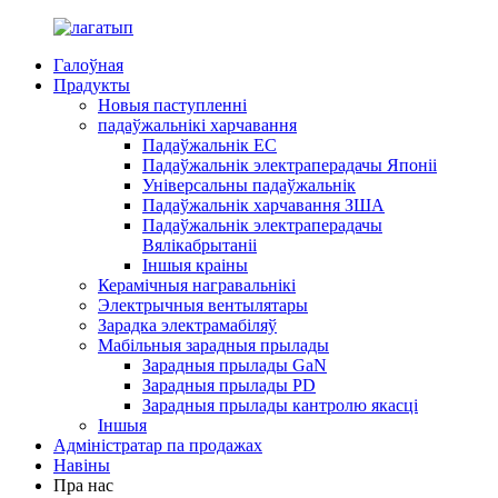
Галоўная
Прадукты
Новыя паступленні
падаўжальнікі харчавання
Падаўжальнік ЕС
Падаўжальнік электраперадачы Японіі
Універсальны падаўжальнік
Падаўжальнік харчавання ЗША
Падаўжальнік электраперадачы
Вялікабрытаніі
Іншыя краіны
Керамічныя награвальнікі
Электрычныя вентылятары
Зарадка электрамабіляў
Мабільныя зарадныя прылады
Зарадныя прылады GaN
Зарадныя прылады PD
Зарадныя прылады кантролю якасці
Іншыя
Адміністратар па продажах
Навіны
Пра нас