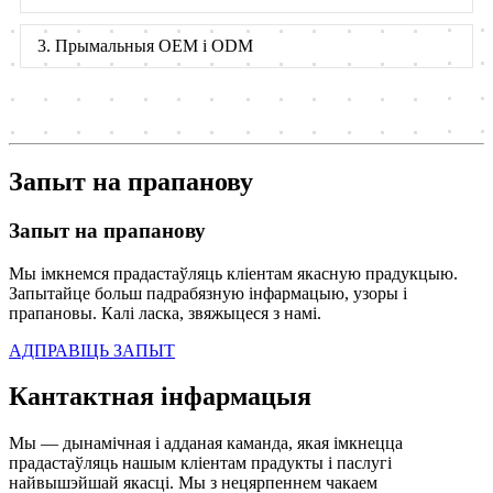
3. Прымальныя OEM і ODM
Запыт на прапанову
Запыт на прапанову
Мы імкнемся прадастаўляць кліентам якасную прадукцыю.
Запытайце больш падрабязную інфармацыю, узоры і
прапановы. Калі ласка, звяжыцеся з намі.
АДПРАВІЦЬ ЗАПЫТ
Кантактная інфармацыя
Мы — дынамічная і адданая каманда, якая імкнецца
прадастаўляць нашым кліентам прадукты і паслугі
найвышэйшай якасці. Мы з нецярпеннем чакаем