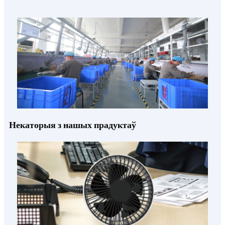
Некаторыя з нашых прадуктаў