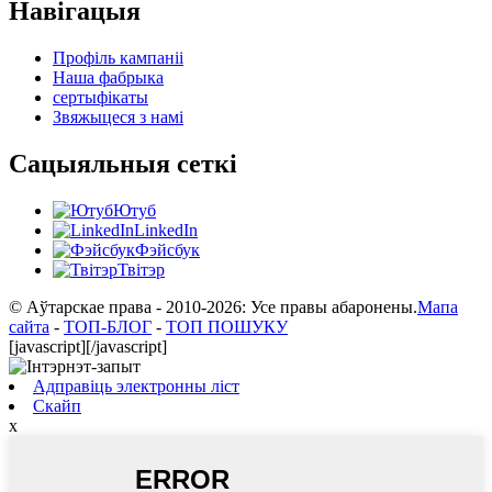
Навігацыя
Профіль кампаніі
Наша фабрыка
сертыфікаты
Звяжыцеся з намі
Сацыяльныя сеткі
Ютуб
LinkedIn
Фэйсбук
Твітэр
© Аўтарскае права - 2010-2026: Усе правы абаронены.
Мапа
сайта
-
ТОП-БЛОГ
-
ТОП ПОШУКУ
[javascript]
[/javascript]
Адправіць электронны ліст
Скайп
x