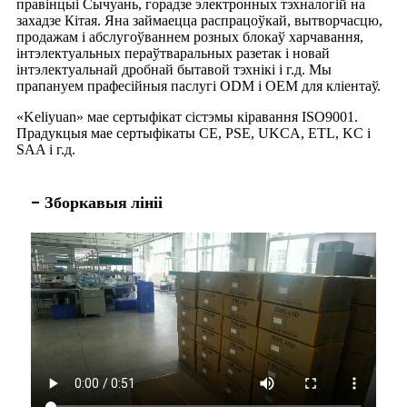
правінцыі Сычуань, горадзе электронных тэхналогій на
захадзе Кітая. Яна займаецца распрацоўкай, вытворчасцю,
продажам і абслугоўваннем розных блокаў харчавання,
інтэлектуальных пераўтваральных разетак і новай
інтэлектуальнай дробнай бытавой тэхнікі і г.д. Мы
прапануем прафесійныя паслугі ODM і OEM для кліентаў.
«Keliyuan» мае сертыфікат сістэмы кіравання ISO9001.
Прадукцыя мае сертыфікаты CE, PSE, UKCA, ETL, KC і
SAA і г.д.
- Зборкавыя лініі