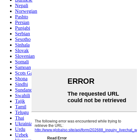
Nepali
Norwegian
Pashto
Persian
Punjabi
Serbian
Sesotho
Sinhala
Slovak
Slovenian
Somali
Samoan
Scots Gaelic
Shona
Sindhi
Sundanese
Swahili
Tajik
Tamil
Telugu
Thai
Ukrainian
Urdu
Uzbek