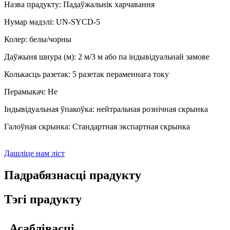
Назва прадукту: Падаўжальнік харчавання
Нумар мадэлі: UN-SYCD-5
Колер: белы/чорны
Даўжыня шнура (м): 2 м/3 м або па індывідуальнай замове
Колькасць разетак: 5 разетак пераменнага току
Перамыкач: Не
Індывідуальная ўпакоўка: нейтральная рознічная скрынка
Галоўная скрынка: Стандартная экспартная скрынка
Дашліце нам ліст
Падрабязнасці прадукту
Тэгі прадукту
Асаблівасці