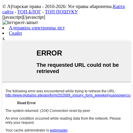
© Аўтарскае права - 2010-2026: Усе правы абаронены.
Карта
сайта
-
ТОП-БЛОГ
-
ТОП ПОШУКУ
[javascript]
[/javascript]
Адправіць электронны ліст
Скайп
x