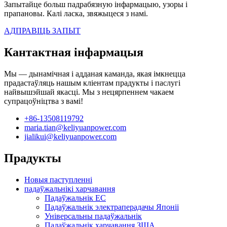
Запытайце больш падрабязную інфармацыю, узоры і
прапановы. Калі ласка, звяжыцеся з намі.
АДПРАВІЦЬ ЗАПЫТ
Кантактная інфармацыя
Мы — дынамічная і адданая каманда, якая імкнецца
прадастаўляць нашым кліентам прадукты і паслугі
найвышэйшай якасці. Мы з нецярпеннем чакаем
супрацоўніцтва з вамі!
+86-13508119792
maria.tian@keliyuanpower.com
jialikui@keliyuanpower.com
Прадукты
Новыя паступленні
падаўжальнікі харчавання
Падаўжальнік ЕС
Падаўжальнік электраперадачы Японіі
Універсальны падаўжальнік
Падаўжальнік харчавання ЗША