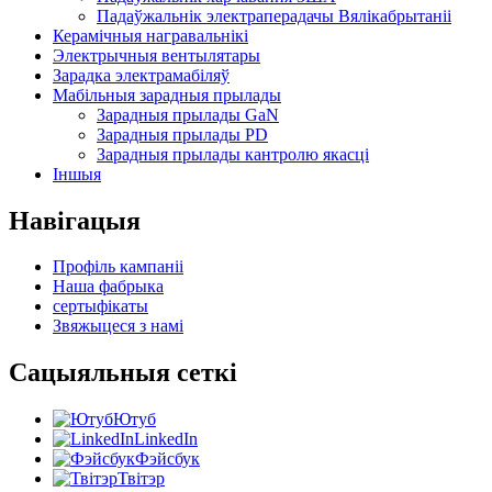
Падаўжальнік электраперадачы Вялікабрытаніі
Керамічныя награвальнікі
Электрычныя вентылятары
Зарадка электрамабіляў
Мабільныя зарадныя прылады
Зарадныя прылады GaN
Зарадныя прылады PD
Зарадныя прылады кантролю якасці
Іншыя
Навігацыя
Профіль кампаніі
Наша фабрыка
сертыфікаты
Звяжыцеся з намі
Сацыяльныя сеткі
Ютуб
LinkedIn
Фэйсбук
Твітэр