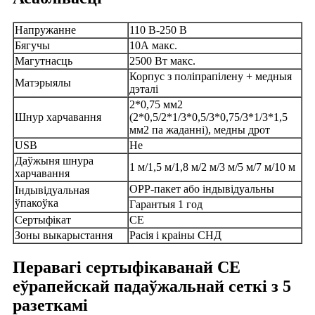
Напружанне
110 В-250 В
Бягучы
10А макс.
Магутнасць
2500 Вт макс.
Корпус з поліпрапілену + медныя
Матэрыялы
дэталі
2*0,75 мм2
Шнур харчавання
(2*0,5/2*1/3*0,5/3*0,75/3*1/3*1,5
мм2 па жаданні), медны дрот
USB
Не
Даўжыня шнура
1 м/1,5 м/1,8 м/2 м/3 м/5 м/7 м/10 м
харчавання
OPP-пакет або індывідуальны
Індывідуальная
ўпакоўка
Гарантыя 1 год
Сертыфікат
CE
Зоны выкарыстання
Расія і краіны СНД
Перавагі сертыфікаванай CE
еўрапейскай падаўжальнай сеткі з 5
разеткамі