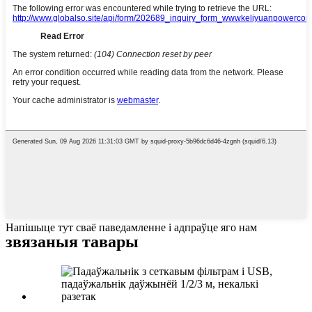
Напішыце тут сваё паведамленне і адпраўце яго нам
звязаныя тавары