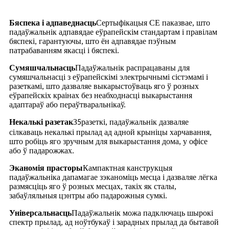
Бяспека і адпаведнасць
Сертыфікацыя CE паказвае, што
падаўжальнік адпавядае еўрапейскім стандартам і правілам
бяспекі, гарантуючы, што ён адпавядае пэўным
патрабаванням якасці і бяспекі.
Сумяшчальнасць
Падаўжальнік распрацаваны для
сумяшчальнасці з еўрапейскімі электрычнымі сістэмамі і
разеткамі, што дазваляе выкарыстоўваць яго ў розных
еўрапейскіх краінах без неабходнасці выкарыстання
адаптараў або пераўтваральнікаў.
Некалькі разетак
З
разеткі, падаўжальнік дазваляе
5
сілкаваць некалькі прылад ад адной крыніцы харчавання,
што робіць яго зручным для выкарыстання дома, у офісе
або ў падарожжах.
Эканомія прасторы
Кампактная канструкцыя
падаўжальніка дапамагае зэканоміць месца і дазваляе лёгка
размясціць яго ў розных месцах, такіх як сталы,
забаўляльныя цэнтры або падарожныя сумкі.
Універсальнасць
Падаўжальнік можа падключаць шырокі
спектр прылад, ад ноўтбукаў і зарадных прылад да бытавой