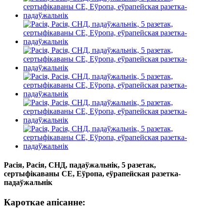
Расія, Расія, СНД, падаўжальнік, 5 разетак,
сертыфікаваны CE, Еўропа, еўрапейская разетка-
падаўжальнік
Кароткае апісанне: