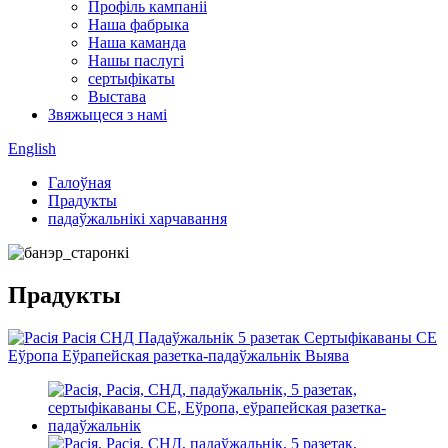
Профіль кампаніі
Наша фабрыка
Наша каманда
Нашы паслугі
сертыфікаты
Выстава
Звяжыцеся з намі
English
Галоўная
Прадукты
падаўжальнікі харчавання
Прадукты