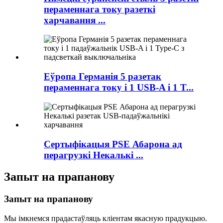
пераменнага току разеткі
харчавання ...
Еўропа Германія 5 разетак
пераменнага току і 1 USB-A і 1 T...
Сертыфікацыя PSE Абарона ад
перагрузкі Некалькі ...
Запыт на прапанову
Запыт на прапанову
Мы імкнемся прадастаўляць кліентам якасную прадукцыю.