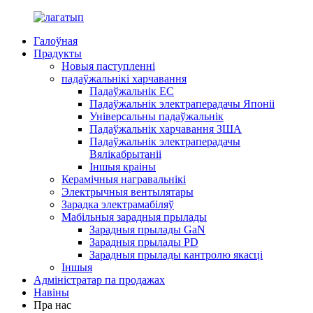
Галоўная
Прадукты
Новыя паступленні
падаўжальнікі харчавання
Падаўжальнік ЕС
Падаўжальнік электраперадачы Японіі
Універсальны падаўжальнік
Падаўжальнік харчавання ЗША
Падаўжальнік электраперадачы
Вялікабрытаніі
Іншыя краіны
Керамічныя награвальнікі
Электрычныя вентылятары
Зарадка электрамабіляў
Мабільныя зарадныя прылады
Зарадныя прылады GaN
Зарадныя прылады PD
Зарадныя прылады кантролю якасці
Іншыя
Адміністратар па продажах
Навіны
Пра нас