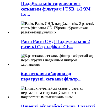
Падаўжальнік харчавання з
сеткавым фільтрам і USB, 1/2/3M
Lo...
Расія Расія СНД Падаўжальнік 2
разеткі Сертыфікат CE...
6-разеткавы абарона ад
перагрузкі, сеткавы фільтр...
Нямецкі еўрапейскі стыль 3 разеткі