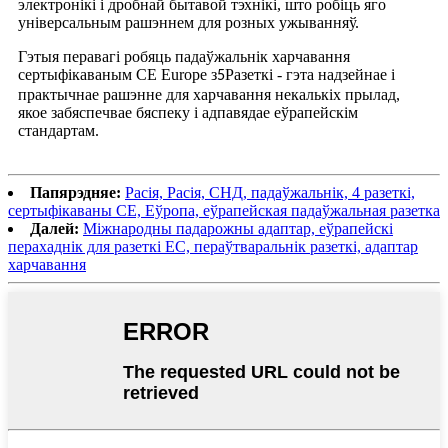
электронікі і дробнай бытавой тэхнікі, што робіць яго
універсальным рашэннем для розных ужыванняў.
Гэтыя перавагі робяць падаўжальнік харчавання
сертыфікаваным CE Europe з
Разеткі - гэта надзейнае і
5
практычнае рашэнне для харчавання некалькіх прылад,
якое забяспечвае бяспеку і адпавядае еўрапейскім
стандартам.
Папярэдняе:
Расія, Расія, СНД, падаўжальнік, 4 разеткі,
сертыфікаваны CE, Еўропа, еўрапейская падаўжальная разетка
Далей:
Міжнародны падарожны адаптар, еўрапейскі
перахаднік для разеткі ЕС, пераўтваральнік разеткі, адаптар
харчавання