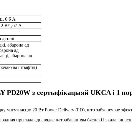
ц, 0,6 А
12 В/1,67 А
 дэталі
кі, абарона ад
абарона ад
асці, абарона ад
ключаючы штыфты)
LY PD20W з сертыфікацыяй UKCA і 1 по
дку магутнасцю 20 Вт Power Delivery (PD), што забяспечвае эфе
адная прылада адпавядае патрабаванням бяспекі і экалагічнасц