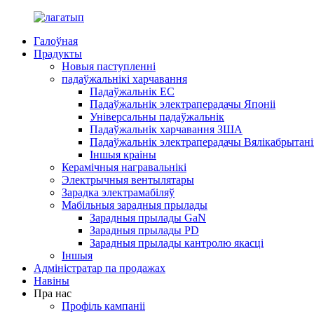
Галоўная
Прадукты
Новыя паступленні
падаўжальнікі харчавання
Падаўжальнік ЕС
Падаўжальнік электраперадачы Японіі
Універсальны падаўжальнік
Падаўжальнік харчавання ЗША
Падаўжальнік электраперадачы Вялікабрытані
Іншыя краіны
Керамічныя награвальнікі
Электрычныя вентылятары
Зарадка электрамабіляў
Мабільныя зарадныя прылады
Зарадныя прылады GaN
Зарадныя прылады PD
Зарадныя прылады кантролю якасці
Іншыя
Адміністратар па продажах
Навіны
Пра нас
Профіль кампаніі