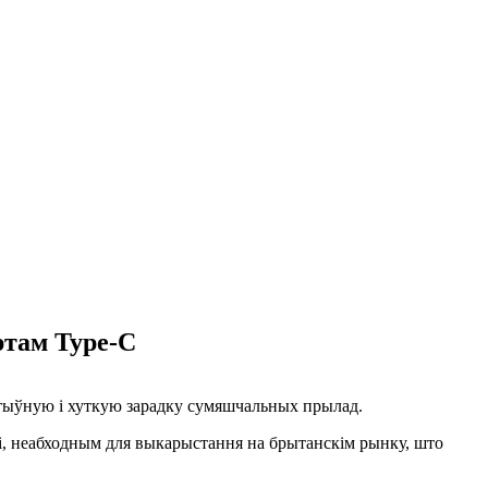
ртам Type-C
ктыўную і хуткую зарадку сумяшчальных прылад.
і, неабходным для выкарыстання на брытанскім рынку, што