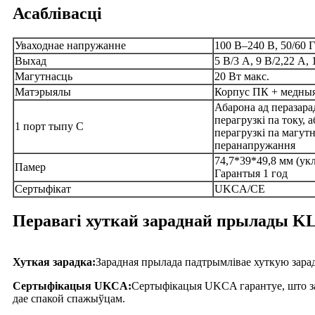
Асаблівасці
Уваходнае напружанне
100 В–240 В, 50/60 Г
Выхад
5 В/3 А, 9 В/2,22 А, 
Магутнасць
20 Вт макс.
Матэрыялы
Корпус ПК + медныя
Абарона ад перазарад
перагрузкі па току, 
1 порт тыпу C
перагрузкі па магутн
перанапружання
74,7*39*49,8 мм (у
Памер
Гарантыя 1 год
Сертыфікат
UKCA/CE
Перавагі хуткай зараднай прылады K
Хуткая зарадка:
Зарадная прылада падтрымлівае хуткую зара
Сертыфікацыя UKCA:
Сертыфікацыя UKCA гарантуе, што зар
дае спакой спажыўцам.