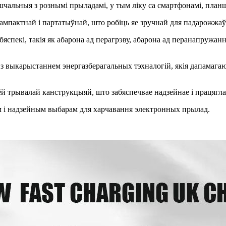
чальныя з рознымі прыладамі, у тым ліку са смартфонамі, план
ампактнай і партатыўнай, што робіць яе зручнай для падарожжаў 
яспекі, такія як абарона ад перагрэву, абарона ад перанапружан
выкарыстаннем энергазберагальных тэхналогій, якія дапамагаюць
трывалай канструкцыяй, што забяспечвае надзейнае і працяглае
м і надзейным выбарам для харчавання электронных прылад.