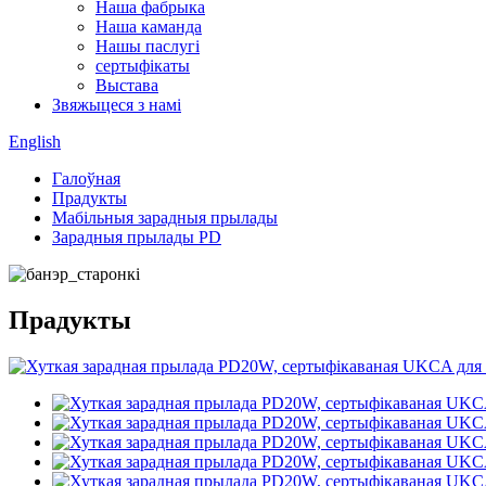
Наша фабрыка
Наша каманда
Нашы паслугі
сертыфікаты
Выстава
Звяжыцеся з намі
English
Галоўная
Прадукты
Мабільныя зарадныя прылады
Зарадныя прылады PD
Прадукты