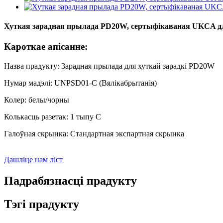
Хуткая зарадная прылада PD20W, сертыфікаваная UKCA для
Кароткае апісанне:
Назва прадукту: Зарадная прылада для хуткай зарадкі PD20W
Нумар мадэлі: UNPSD01-C (Вялікабрытанія)
Колер: белы/чорны
Колькасць разетак: 1 тыпу C
Галоўная скрынка: Стандартная экспартная скрынка
Дашліце нам ліст
Падрабязнасці прадукту
Тэгі прадукту