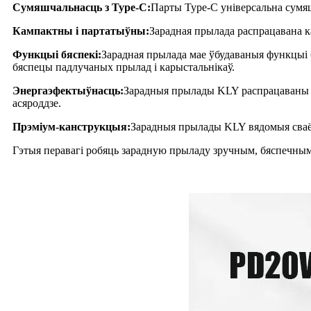
Сумяшчальнасць з Type-C:
Парты Type-C універсальна сумяш
Кампактны і партатыўны:
Зарадная прылада распрацавана к
Функцыі бяспекі:
Зарадная прылада мае ўбудаваныя функцыі б
бяспецы падлучаных прылад і карыстальнікаў.
Энергаэфектыўнасць:
Зарадныя прылады KLY распрацаваны з 
асяроддзе.
Прэміум-канструкцыя:
Зарадныя прылады KLY вядомыя сваёй 
Гэтыя перавагі робяць зарадную прыладу зручным, бяспечны