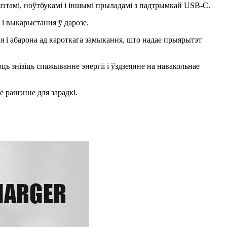
шэтамі, ноўтбукамі і іншымі прыладамі з падтрымкай USB-C.
і выкарыстання ў дарозе.
ня і абарона ад кароткага замыкання, што надае прыярытэт
 знізіць спажыванне энергіі і ўздзеянне на навакольнае
 рашэнне для зарадкі.