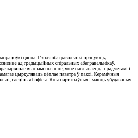
ыпрацоўкі цяпла. Гэтыя абагравальнікі працуюць,
розненне ад традыцыйных спіральных абагравальнікаў,
фрачырвонае выпраменьванне, якое паглынаецца прадметамі і
памагае цыркуляваць цёплае паветра ў пакоі. Керамічныя
пальні, гасціныя і офісы. Яны партатыўныя і маюць убудаваныя