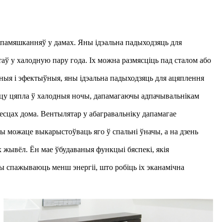
ы памяшканняў у дамах. Яны ідэальна падыходзяць для
таў у халодную пару года. Іх можна размясціць пад сталом або
ўныя і эфектыўныя, яны ідэальна падыходзяць для ацяплення
ніцу цяпла ў халодныя ночы, дапамагаючы адпачывальнікам
месцах дома. Вентылятар у абагравальніку дапамагае
Вы можаце выкарыстоўваць яго ў спальні ўначы, а на дзень
х жывёл. Ён мае ўбудаваныя функцыі бяспекі, якія
ны спажываюць менш энергіі, што робіць іх эканамічна