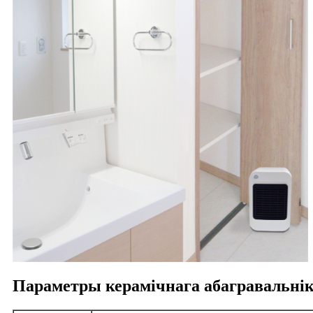
Параметры керамічнага абагравальнік