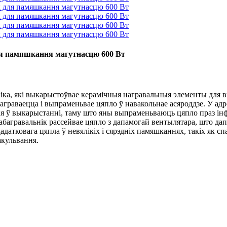
ля памяшкання магутнасцю 600 Вт
іка, які выкарыстоўвае керамічныя награвальныя элементы для в
аграваецца і выпраменьвае цяпло ў навакольнае асяроддзе. У ад
ыя ў выкарыстанні, таму што яны выпраменьваюць цяпло праз ін
ы абагравальнік рассейвае цяпло з дапамогай вентылятара, што да
датковага цяпла ў невялікіх і сярэдніх памяшканнях, такіх як с
акульвання.