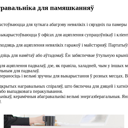
гравальніка для памяшканняў
стоўваюцца для хуткага абагрэву невялікіх і сярэдніх па памер
 выкарыстоўваюцца ў офісах для ацяплення супрацоўнікаў і кліен
ходзяць для ацяплення невялікіх гаражоў і майстэрняў. Партаты
ходзіць для намётаў або аўтадомаў. Ён забяспечвае ўтульную кры
для ацяплення падвалаў, дзе, як правіла, халадней, чым у іншых 
альным для падвалаў.
пераносіць і вельмі зручны для выкарыстання ў розных месцах. 
дкрытых награвальных спіраляў, што бяспечна для дзяцей і хатні
або выпадковага перакульвання.
ьнікаў, керамічныя абагравальнікі вельмі энергазберагальныя. Я
.